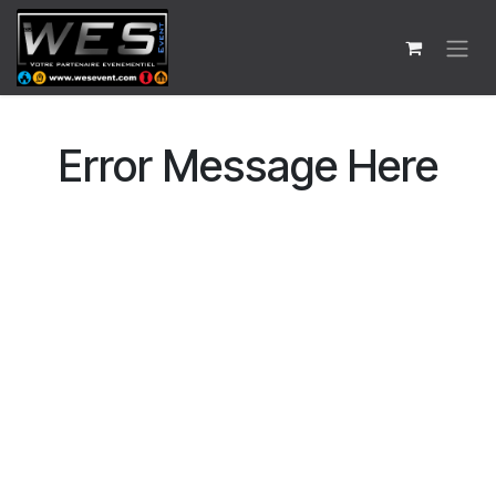
Se rendre au contenu
Error Message Here