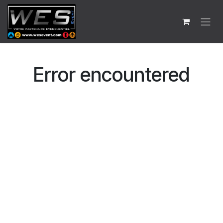
Se rendre au contenu
Error encountered