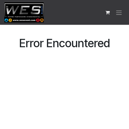
Se rendre au contenu
Error Encountered