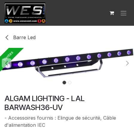
Se rendre au contenu
Barre Led
Ventes
Ventes
ALGAM LIGHTING - LAL
BARWASH36-UV
- Accessoires fournis : Elingue de sécurité, Câble
d'alimentation IEC