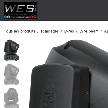
Se rendre au contenu
​Catalogue Vente
Catalogue Locat
Tous les produits
éclairages
Lyres
Lyre beam
A