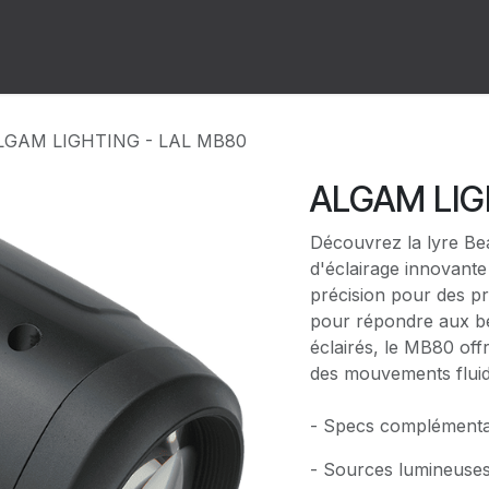
ion
Forum
Rendez-vous
LGAM LIGHTING - LAL MB80
ALGAM LIG
Découvrez la lyre Be
d'éclairage innovant
précision pour des p
pour répondre aux be
éclairés, le MB80 offr
des mouvements fluide
- Specs complémentai
- Sources lumineuses