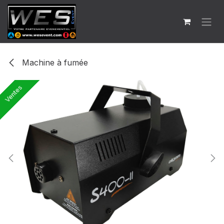
Se rendre au contenu
Machine à fumée
Ventes
Ventes