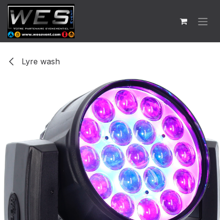
Se rendre au contenu
Lyre wash