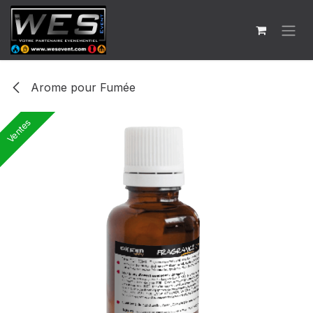
Se rendre au contenu
Arome pour Fumée
Ventes