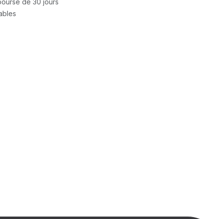
mboursé de 30 jours
rables