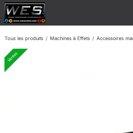
Se rendre au contenu
​Catalogue Vente
Catalogue Locat
Tous les produits
Machines à Effets
Accessoires mac
Ventes