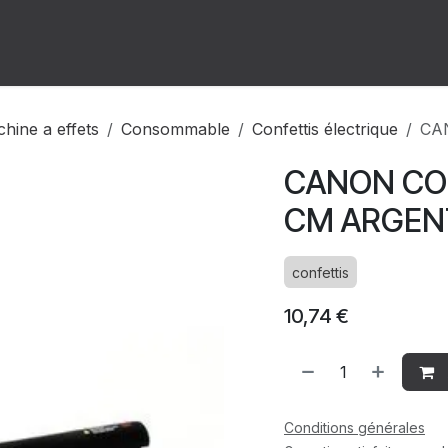
ion
Forum
Rendez-vous
hine a effets
Consommable
Confettis électrique
CAN
CANON CONF
CM ARGEN
confettis
10,74
€
Conditions générales