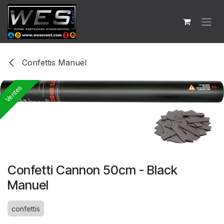
Se rendre au contenu
Confettis Manuel
Ventes
Confetti Cannon 50cm - Black
Manuel
confettis