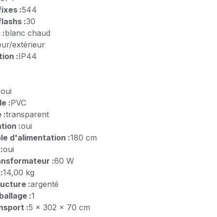
ixes :
544
lashs :
30
 :
blanc chaud
eur/extérieur
ion :
IP44
:
oui
e :
PVC
 :
transparent
tion :
oui
e d'alimentation :
180 cm
:
oui
ansformateur :
60 W
:
14,00 kg
ructure :
argenté
allage :
1
nsport :
5 x 302 x 70 cm