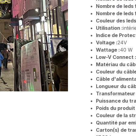
Nombre de leds f
Nombre de leds f
Couleur des leds
Utilisation :
intéri
Indice de Protect
Voltage :
24V
Wattage :
40 W
Low-V Connect 
Matériau du câbl
Couleur du câble
Câble d'alimenta
Longueur du câbl
Transformateur 
Puissance du tr
Poids du produit 
Couleur de la st
Quantité par emb
Carton(s) de tra