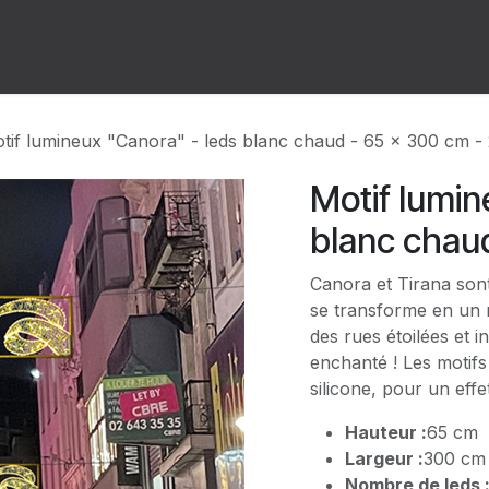
ion
Forum
Rendez-vous
tif lumineux "Canora" - leds blanc chaud - 65 x 300 cm -
Motif lumin
blanc chau
Canora et Tirana sont 
se transforme en un r
des rues étoilées et 
enchanté ! Les motifs
silicone, pour un eff
Hauteur :
65 cm
Largeur :
300 cm
Nombre de leds 