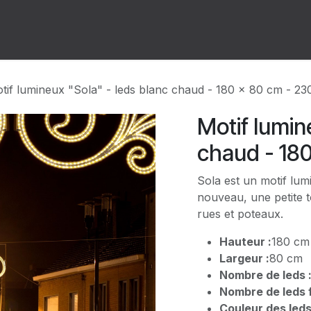
ion
Forum
Rendez-vous
tif lumineux "Sola" - leds blanc chaud - 180 x 80 cm - 23
Motif lumin
chaud - 18
Sola est un motif lum
nouveau, une petite 
rues et poteaux.
Hauteur :
180 cm
Largeur :
80 cm
Nombre de leds 
Nombre de leds f
Couleur des leds