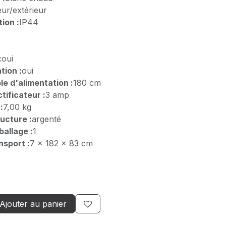
eur/extérieur
ion :
IP44
:
oui
tion :
oui
e d'alimentation :
180 cm
tificateur :
3 amp
:
7,00 kg
ructure :
argenté
allage :
1
nsport :
7 x 182 x 83 cm
Ajouter au panier