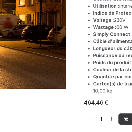
Utilisation :
intéri
Indice de Protect
Voltage :
230V
Wattage :
60 W
Simply Connect 
Câble d'alimenta
Longueur du câbl
Puissance du rec
Poids du produit 
Couleur de la st
Quantité par emb
Carton(s) de tra
10,00 kg
464,46
€