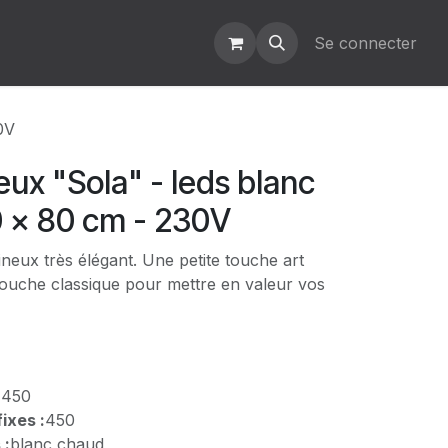
Se connecter
0V
eux "Sola" - leds blanc
0 x 80 cm - 230V
ineux très élégant. Une petite touche art
touche classique pour mettre en valeur vos
:
450
ixes :
450
 :
blanc chaud