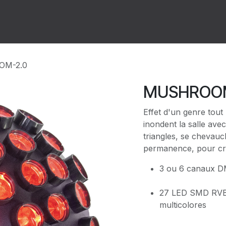
ion
Forum
Rendez-vous
M-2.0
MUSHROOM
Effet d'un genre tou
inondent la salle ave
triangles, se chevauc
permanence, pour cré
3 ou 6 canaux 
27 LED SMD RVB 
multicolores