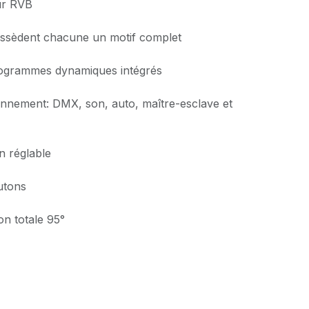
ur RVB
possèdent chacune un motif complet
grammes dynamiques intégrés
nnement: DMX, son, auto, maître-esclave et
on réglable
utons
on totale 95°