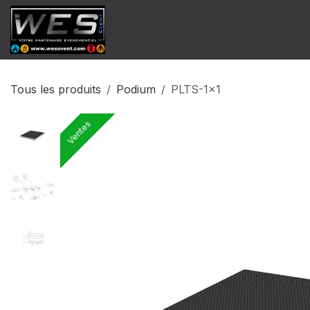
Se rendre au contenu
​Catalogue Vente
Catalogue Locat
Tous les produits
Podium
PLTS-1x1
Ventes
Ventes