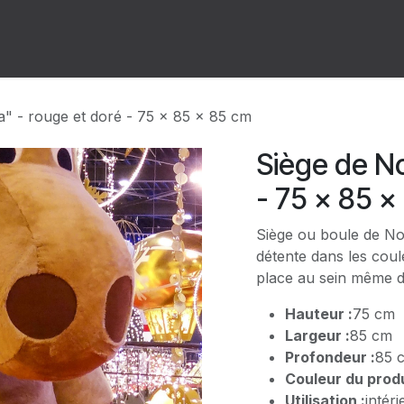
ion
Forum
Rendez-vous
a" - rouge et doré - 75 x 85 x 85 cm
Siège de No
- 75 x 85 x
Siège ou boule de No
détente dans les coul
place au sein même de
Hauteur :
75 cm
Largeur :
85 cm
Profondeur :
85 
Couleur du produ
Utilisation :
intéri