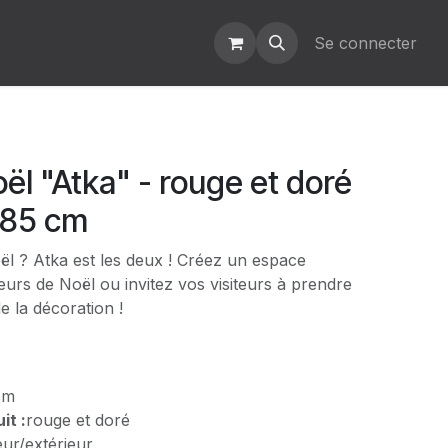
Se connecter
ël "Atka" - rouge et doré
 85 cm
ël ? Atka est les deux ! Créez un espace
eurs de Noël ou invitez vos visiteurs à prendre
 la décoration !
cm
it :
rouge et doré
eur/extérieur