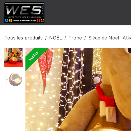
Se rendre au contenu
​Catalogue Vente
Catalogue Locat
Tous les produits
NOËL
Trone
Siège de Noël "Atk
Ventes
Ventes