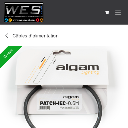
Se rendre au contenu
Câbles d'alimentation
Ventes