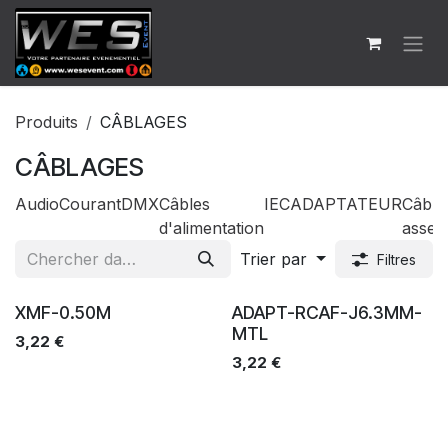
Se rendre au contenu
Produits
CÂBLAGES
CÂBLAGES
Audio
Courant
DMX
Câbles
IEC
ADAPTATEUR
Câble
d'alimentation
assem
Trier par
Filtres
Ventes
Ventes
XMF-0.50M
ADAPT-RCAF-J6.3MM-
MTL
3,22
€
3,22
€