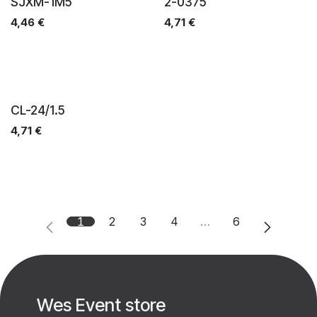
Ventes
Ventes
SJXM-1M5
2-0375
4,46
€
4,71
€
Ventes
CL-24/1.5
4,71
€
1
2
3
4
…
6
Wes Event store