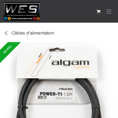
Se rendre au contenu
Câbles d'alimentation
Ventes