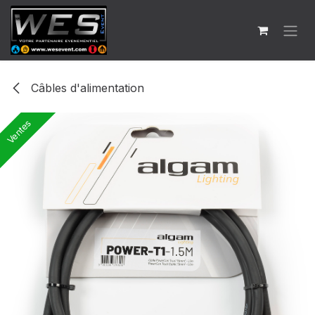
Se rendre au contenu
Câbles d'alimentation
Ventes