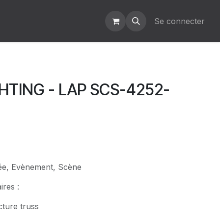
Se connecter
HTING - LAP SCS-4252-
rée, Evènement, Scène
res :
cture truss