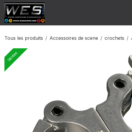
Se rendre au contenu
​Catalogue Vente
Catalogue Locat
Tous les produits
Accessoires de scene
crochets
Ventes