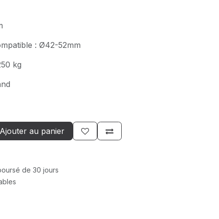
m
compatible : Ø42-52mm
250 kg
and
Ajouter au panier
mboursé de 30 jours
rables