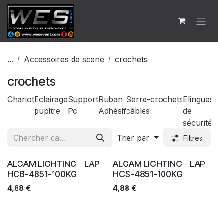
Se rendre au contenu
...
Accessoires de scene
crochets
crochets
Chariot
Eclairage
Support
Ruban
Serre-
crochets
Elingues
pupitre
Pc
Adhésif
câbles
de
sécurité
Trier par
Filtres
Ventes
Ventes
ALGAM LIGHTING - LAP
ALGAM LIGHTING - LAP
HCB-4851-100KG
HCS-4851-100KG
4,88
€
4,88
€