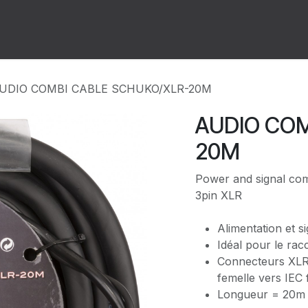
ion
Forum
Rendez-vous
UDIO COMBI CABLE SCHUKO/XLR-20M
AUDIO COM
20M
Power and signal com
3pin XLR
Alimentation et s
Idéal pour le rac
Connecteurs XLR
femelle vers IEC
Longueur = 20m