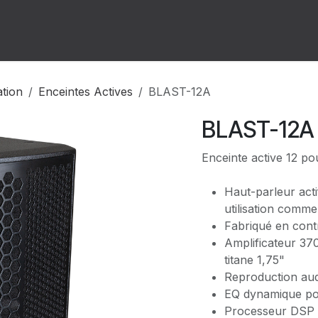
ion
Forum
Rendez-vous
ation
Enceintes Actives
BLAST-12A
BLAST-12A
Enceinte active 12 p
Haut-parleur act
utilisation comme
Fabriqué en cont
Amplificateur 37
titane 1,75"
Reproduction aud
EQ dynamique po
Processeur DSP i