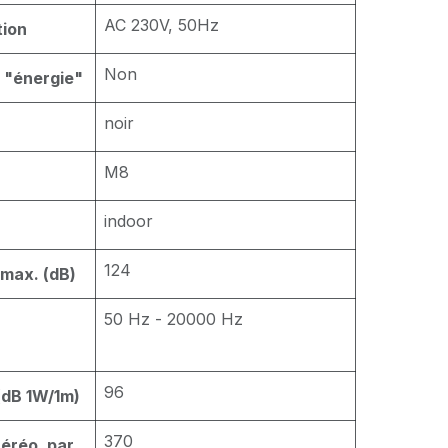
AC 230V, 50Hz
tion
Non
e "énergie"
noir
M8
indoor
124
 max. (dB)
50 Hz - 20000 Hz
n
96
 (dB 1W/1m)
370
éréo, par