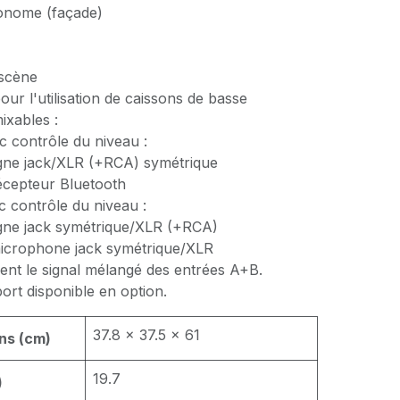
onome (façade)
 scène
ur l'utilisation de caissons de basse
ixables :
c contrôle du niveau :
igne jack/XLR (+RCA) symétrique
écepteur Bluetooth
c contrôle du niveau :
igne jack symétrique/XLR (+RCA)
icrophone jack symétrique/XLR
tient le signal mélangé des entrées A+B.
ort disponible en option.
37.8 x 37.5 x 61
ns (cm)
19.7
)