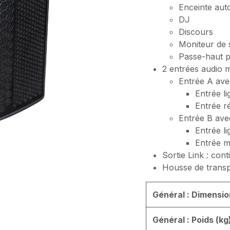
Enceinte aut
DJ
Discours
Moniteur de
Passe-haut po
2 entrées audio m
Entrée A ave
Entrée l
Entrée r
Entrée B ave
Entrée l
Entrée m
Sortie Link : con
Housse de transp
Général : Dimensio
Général : Poids (kg