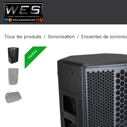
Se rendre au contenu
​Catalogue Vente
Catalogue Locat
Tous les produits
Sonorisation
Enceintes de sonoris
Ventes
Ventes