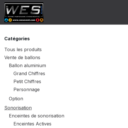
Se rendre au contenu
​Catalogue Vente
Catalogue Locat
Catégories
Tous les produits
Vente de ballons
Ballon aluminium
Grand Chiffres
Petit Chiffres
Personnage
Option
Sonorisation
Enceintes de sonorisation
Enceintes Actives