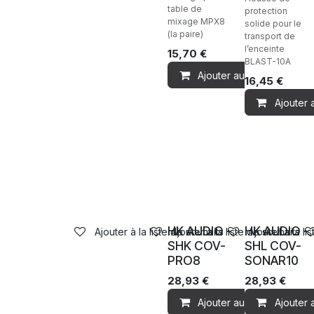
table de
protection
mixage MPX8
solide pour le
(la paire)
transport de
l’enceinte
15,70
€
BLAST-10A
Ajouter au panier
16,45
€
Ajouter 
HK AUDIO -
HK AUDIO -
Ajouter à la liste de souhaits
Ajouter à la liste de souhaits
Ajouter à la li
SHK COV-
SHL COV-
PRO8
SONAR10
28,93
€
28,93
€
Ajouter au panier
Ajouter 