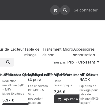
Se connecter
ur de
Lecteur
Table de
Traitement
Micro
Accessoires
mixage
de son
sonorisation
Prix - Croissant
Trier par:
Ventes
Ventes
Ventes
Ventes
JB75
M8 Eyebolt
VP-130
MPX6-
ste de souhaits
Ajouter à la liste de souhaits
Ajouter à la liste de souhaits
Ajouter à la liste de souhaits
(4 pcs)
RACK
Réduction
Barre
métallique (5/8'
télescopique
Les enceintes
Equerres de
- 3/8')
PL12/PL15 &
rackage pour
7,36
€
kit de 10 pièces
Vibe
table de
possèdent
mixage MPX6
Ajouter au panier
5,37
€
plusieurs
(la paire)