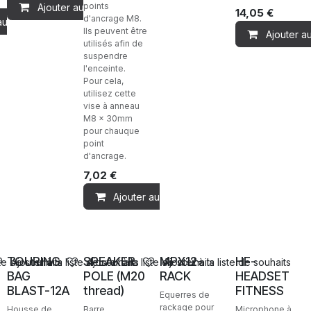
points
Ajouter au panier
14,05
€
d'ancrage M8.
au panier
Ils peuvent être
Ajouter a
utilisés afin de
suspendre
l'enceinte.
Pour cela,
utilisez cette
vise à anneau
M8 x 30mm
pour chauque
point
d'ancrage.
7,02
€
Ajouter au panier
Ventes
Ventes
Ventes
Ventes
TOURING
SPEAKER
MPX12-
HF-
ste de souhaits
Ajouter à la liste de souhaits
Ajouter à la liste de souhaits
Ajouter à la liste de souhaits
BAG
POLE (M20
RACK
HEADSET
BLAST-12A
thread)
FITNESS
Equerres de
rackage pour
Housse de
Barre
Microphone à