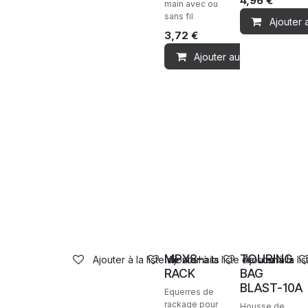
4,96
€
main avec ou
sans fil
Ajouter 
3,72
€
Ajouter au panier
Ventes
Ventes
MPX8-
TOURING
Ajouter à la liste de souhaits
Ajouter à la liste de souhaits
Ajouter à la li
RACK
BAG
BLAST-10A
Equerres de
rackage pour
Housse de