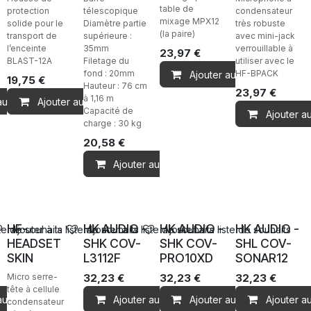
table de
protection
télescopique
condensateur
mixage MPX12
solide pour le
Diamètre partie
très robuste
(la paire)
transport de
supérieure :
avec mini-jack
l’enceinte
35mm
verrouillable à
23,97
€
BLAST-12A
Filetage du
utiliser avec le
fond : 20mm
HF-BPACK
Ajouter au panier
19,75
€
Hauteur : 76 cm
23,97
€
à 1,16 m
au panier
Ajouter au panier
Capacité de
Ajouter a
charge : 30 kg
20,58
€
Ajouter au panier
Ventes
HF-
HK AUDIO -
HK AUDIO -
HK AUDIO -
ste de souhaits
Ajouter à la liste de souhaits
Ajouter à la liste de souhaits
Ajouter à la liste de souhaits
HEADSET
SHK COV-
SHK COV-
SHL COV-
SKIN
L3112F
PRO10XD
SONAR12
Micro serre-
32,23
€
32,23
€
32,23
€
tête à cellule
au panier
Ajouter au panier
Ajouter au panier
Ajouter a
condensateur