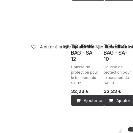
Ventes
Ventes
TOURING
TOURING
Ajouter à la liste de souhaits
Ajouter à la liste de souhaits
Ajouter à la li
BAG - SA-
BAG - SA-
12
10
Housse de
Housse de
protection pour
protection pour
le transport du
le transport du
SA-12
SA-10
32,23
€
32,23
€
Ajouter au panier
Ajouter 