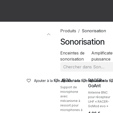
ion
Forum
Rendez-vous
Produits
Sonorisation
Sonorisation
Enceintes de
Amplificate
sonorisation
puissance
Ventes
Ventes
JB70
RACER-
Ajouter à la liste de souhaits
Ajouter à la liste de souhaits
Ajouter à la li
GoAnt
Support de
microphone
Antenne BNC
avec
pour récepteur
mécanisme à
UHF « RACER-
ressort pour
GoMod evo »
microphones à