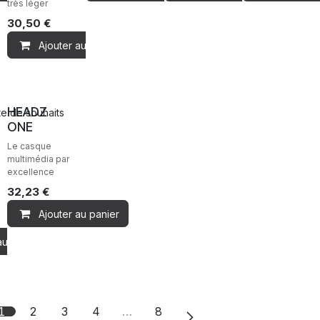
très léger
30,50
€
Ajouter au panier
Ventes
HEADZ
ste de souhaits
ONE
Le casque
multimédia par
excellence
32,23
€
Ajouter au panier
au panier
1
2
3
4
…
8