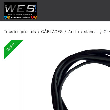
Se rendre au contenu
​Catalogue Vente
Catalogue Locat
Tous les produits
CÂBLAGES
Audio
standar
CL-
Ventes