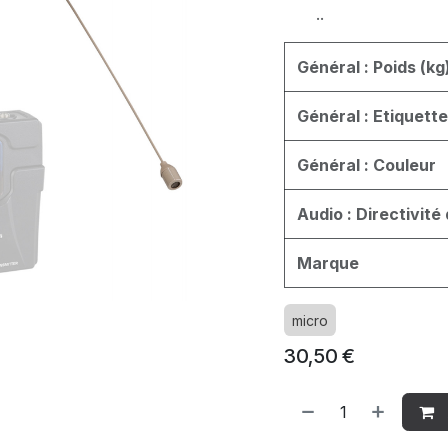
..
Général : Poids (kg
Général : Etiquett
Général : Couleur
Audio : Directivité
Marque
micro
30,50
€