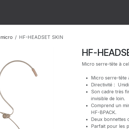
ion
Forum
Rendez-vous
 micro
HF-HEADSET SKIN
HF-HEADSE
Micro serre-tête à ce
Micro serre-tête 
Directivité : Unid
Son cadre très fi
invisible de loin.
Comprend un mini-
HF-BPACK.
Deux bonnettes c
Parfait pour les p