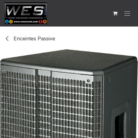
Se rendre au contenu
Enceintes Passive