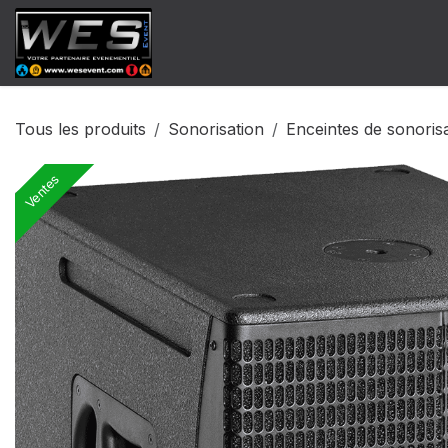
Se rendre au contenu
​Catalogue Vente
Catalogue Locat
Tous les produits
Sonorisation
Enceintes de sonoris
Ventes