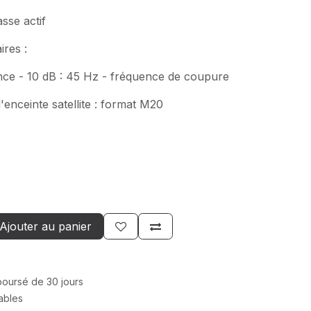
sse actif
res :
ce - 10 dB : 45 Hz - fréquence de coupure
'enceinte satellite : format M20
Ajouter au panier
mboursé de 30 jours
rables