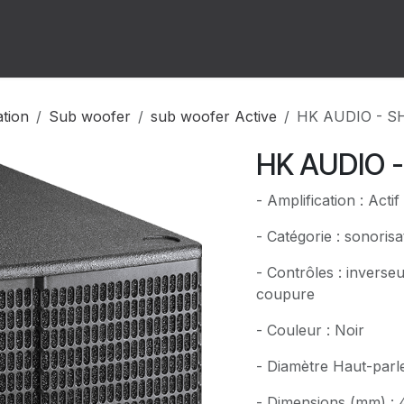
ion
Forum
Rendez-vous
ation
Sub woofer
sub woofer Active
HK AUDIO - S
HK AUDIO 
- Amplification : Actif
- Catégorie : sonorisa
- Contrôles : inverse
coupure
- Couleur : Noir
- Diamètre Haut-parle
- Dimensions (mm) :