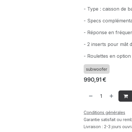
- Type : caisson de ba
- Specs complémentai
- Réponse en fréquen
- 2 inserts pour mât d
- Roulettes en option
subwoofer
990,91
€
Conditions générales
Garantie satisfait ou re
Livraison : 2-3 jours ouv