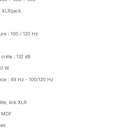
o XLR/jack
re : 100 / 120 Hz
crête : 132 dB
200 W
ce : 49 Hz - 100/120 Hz
lite, link XLR
 : MDF
ées