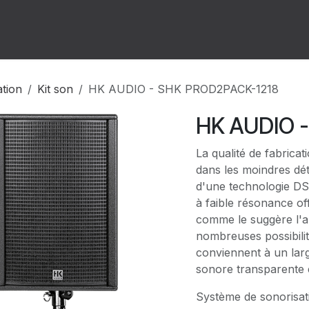
ion
Forum
Rendez-vous
ation
Kit son
HK AUDIO - SHK PROD2PACK-1218
HK AUDIO 
La qualité de fabric
dans les moindres dé
d'une technologie DS
à faible résonance o
comme le suggère l'a
nombreuses possibil
conviennent à un larg
sonore transparente e
Système de sonorisati