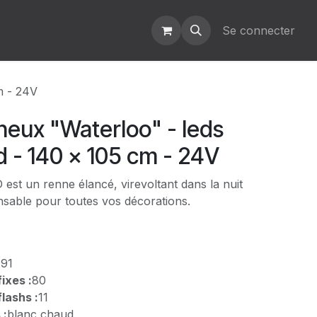
Se connecter
m - 24V
neux "Waterloo" - leds
 - 140 x 105 cm - 24V
est un renne élancé, virevoltant dans la nuit
nsable pour toutes vos décorations.
:
91
ixes :
80
lashs :
11
 :
blanc chaud