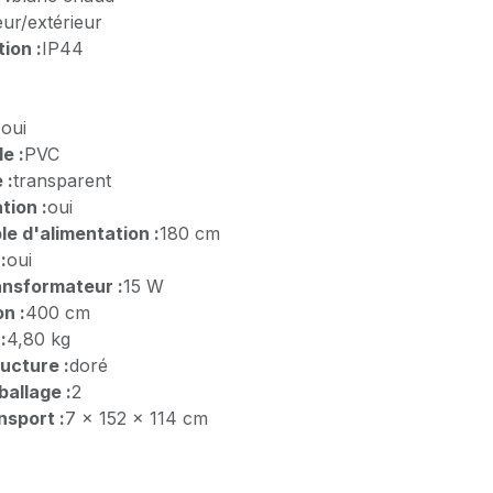
eur/extérieur
ion :
IP44
:
oui
e :
PVC
 :
transparent
tion :
oui
e d'alimentation :
180 cm
:
oui
ansformateur :
15 W
n :
400 cm
:
4,80 kg
ructure :
doré
allage :
2
nsport :
7 x 152 x 114 cm