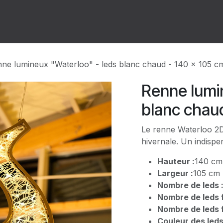
ion
Forum
Rendez-vous
ne lumineux "Waterloo" - leds blanc chaud - 140 x 105 c
Renne lumi
blanc chaud
Le renne Waterloo 2D 
hivernale. Un indispe
Hauteur :
140 cm
Largeur :
105 cm
Nombre de leds 
Nombre de leds f
Nombre de leds f
Couleur des leds