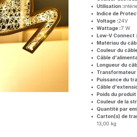
Utilisation :
intéri
Indice de Protect
Voltage :
24V
Wattage :
7 W
Low-V Connect 
Matériau du câbl
Couleur du câble
Câble d'alimenta
Longueur du câbl
Transformateur 
Puissance du tr
Câble d'extensio
Poids du produit 
Couleur de la st
Quantité par emb
Carton(s) de tra
13,00 kg