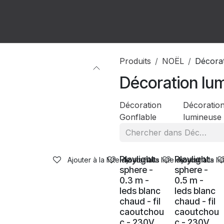
ion
Forum
Rendez-vous
Produits
NOËL
Décora
Décoration lu
Décoration
Décoratio
Gonflable
lumineuse
Ventes
Ventes
Playlight
Playlight
Ajouter à la liste de souhaits
Ajouter à la liste de souhaits
Ajouter à la li
sphere -
sphere -
0.3 m -
0.5 m -
leds blanc
leds blanc
chaud - fil
chaud - fil
caoutchou
caoutchou
c - 230V
c - 230V