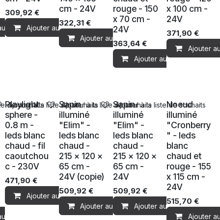
cm - 24V
rouge - 150
x 100 cm -
309,92
€
x 70 cm -
24V
322,31
€
au panier
Ajouter au panier
24V
371,90
€
Ajouter au panier
363,64
€
Ajouter a
Ajouter au panier
Ventes
Ventes
Ventes
Ventes
Playlight
Sapin
Sapin
Noeud
ste de souhaits
Ajouter à la liste de souhaits
Ajouter à la liste de souhaits
Ajouter à la liste de souhaits
sphere -
illuminé
illuminé
illuminé
0.8 m -
"Elim" -
"Elim" -
"Cronberry
leds blanc
leds blanc
leds blanc
" - leds
chaud - fil
chaud -
chaud -
blanc
caoutchou
215 x 120 x
215 x 120 x
chaud et
c - 230V
65 cm -
65 cm -
rouge - 155
24V (copie)
24V
x 115 cm -
471,90
€
24V
509,92
€
509,92
€
Ajouter au panier
515,70
€
Ajouter au panier
Ajouter au panier
au panier
Ajouter a