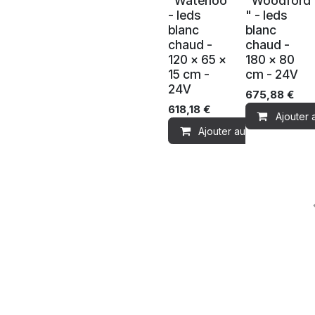
"Waterloo"
"Woodford
- leds
" - leds
blanc
blanc
chaud -
chaud -
120 x 65 x
180 x 80
15 cm -
cm - 24V
24V
675,88
€
618,18
€
Ajouter 
Ajouter au panier