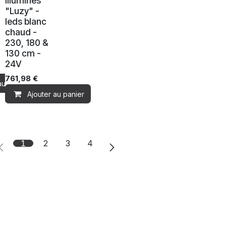
illuminés
"Luzy" -
leds blanc
chaud -
230, 180 &
130 cm -
24V
761,98
€
au panier
Ajouter au panier
1
2
3
4