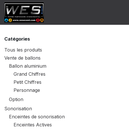
Se rendre au contenu
​Catalogue Vente
Catalogue Locat
Catégories
Tous les produits
Vente de ballons
Ballon aluminium
Grand Chiffres
Petit Chiffres
Personnage
Option
Sonorisation
Enceintes de sonorisation
Enceintes Actives