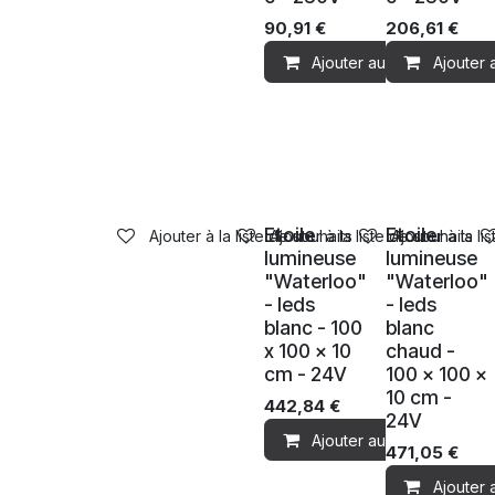
90,91
€
206,61
€
Ajouter au panier
Ajouter 
Ventes
Ventes
Etoile
Etoile
Ajouter à la liste de souhaits
Ajouter à la liste de souhaits
Ajouter à la li
lumineuse
lumineuse
"Waterloo"
"Waterloo"
- leds
- leds
blanc - 100
blanc
x 100 x 10
chaud -
cm - 24V
100 x 100 x
10 cm -
442,84
€
24V
Ajouter au panier
471,05
€
Ajouter 