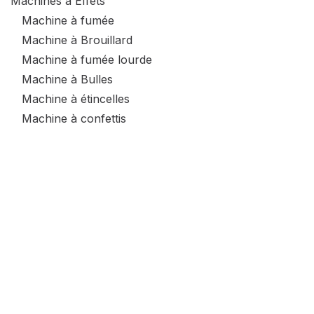
Machines à Effets
Machine à fumée
Machine à Brouillard
Machine à fumée lourde
Machine à Bulles
Machine à étincelles
Machine à confettis
Co2
Lacher de rideau
Accessoires machine a effets
Consommable
Arome pour Fumée
Fumée
Wes Event store
Neige
Bulles
Etincelles