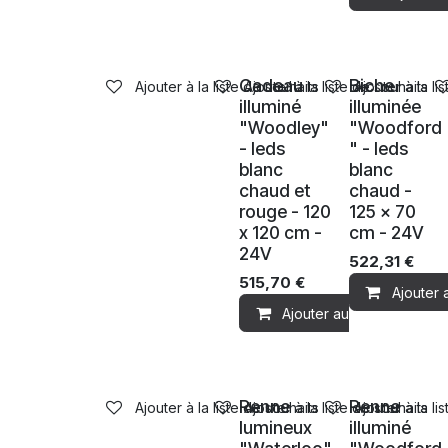
Ventes
Ventes
Cadeau
Biche
Ajouter à la liste de souhaits
Ajouter à la liste de souhaits
Ajouter à la li
illuminé
illuminée
"Woodley"
"Woodford
- leds
" - leds
blanc
blanc
chaud et
chaud -
rouge - 120
125 x 70
x 120 cm -
cm - 24V
24V
522,31
€
515,70
€
Ajouter 
Ajouter au panier
Ventes
Ventes
Renne
Renne
Ajouter à la liste de souhaits
Ajouter à la liste de souhaits
Ajouter à la li
lumineux
illuminé