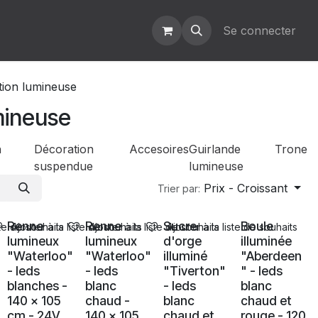
Se connecter
tion lumineuse
mineuse
n
Décoration
Accesoires
Guirlande
Trone
suspendue
lumineuse
Prix - Croissant
Trier par:
Ventes
Ventes
Ventes
Ventes
Renne
Renne
Sucre
Boule
ste de souhaits
Ajouter à la liste de souhaits
Ajouter à la liste de souhaits
Ajouter à la liste de souhaits
lumineux
lumineux
d'orge
illuminée
"Waterloo"
"Waterloo"
illuminé
"Aberdeen
- leds
- leds
"Tiverton"
" - leds
blanches -
blanc
- leds
blanc
140 x 105
chaud -
blanc
chaud et
cm - 24V
140 x 105
chaud et
rouge - 120