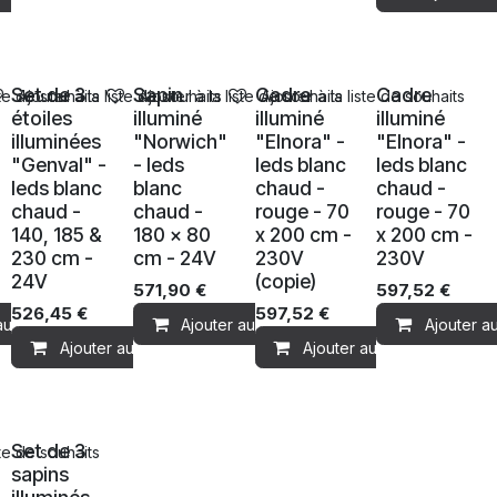
Ventes
Ventes
Ventes
Ventes
Set de 3
Sapin
Cadre
Cadre
ste de souhaits
Ajouter à la liste de souhaits
Ajouter à la liste de souhaits
Ajouter à la liste de souhaits
étoiles
illuminé
illuminé
illuminé
illuminées
"Norwich"
"Elnora" -
"Elnora" -
"Genval" -
- leds
leds blanc
leds blanc
leds blanc
blanc
chaud -
chaud -
chaud -
chaud -
rouge - 70
rouge - 70
140, 185 &
180 x 80
x 200 cm -
x 200 cm -
230 cm -
cm - 24V
230V
230V
24V
(copie)
571,90
€
597,52
€
526,45
€
597,52
€
au panier
Ajouter au panier
Ajouter a
Ajouter au panier
Ajouter au panier
Ventes
Set de 3
ste de souhaits
sapins