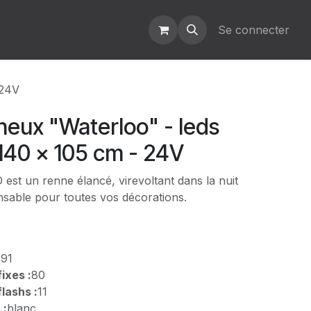
Se connecter
 24V
neux "Waterloo" - leds
140 x 105 cm - 24V
est un renne élancé, virevoltant dans la nuit
nsable pour toutes vos décorations.
:
91
ixes :
80
lashs :
11
 :
blanc