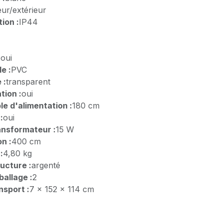
eur/extérieur
ion :
IP44
:
oui
e :
PVC
 :
transparent
tion :
oui
e d'alimentation :
180 cm
:
oui
ansformateur :
15 W
n :
400 cm
:
4,80 kg
ructure :
argenté
allage :
2
nsport :
7 x 152 x 114 cm