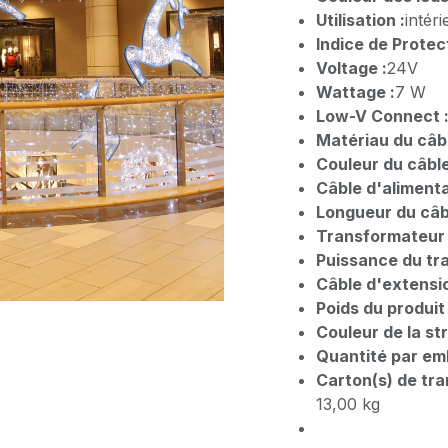
Utilisation :
intéri
Indice de Protect
Voltage :
24V
Wattage :
7 W
Low-V Connect 
Matériau du câbl
Couleur du câble
Câble d'alimenta
Longueur du câbl
Transformateur 
Puissance du tr
Câble d'extensio
Poids du produit 
Couleur de la st
Quantité par emb
Carton(s) de tra
13,00 kg