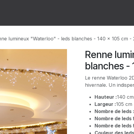
ion
Forum
Rendez-vous
ne lumineux "Waterloo" - leds blanches - 140 x 105 cm -
Renne lumi
blanches - 
Le renne Waterloo 2D 
hivernale. Un indispe
Hauteur :
140 cm
Largeur :
105 cm
Nombre de leds 
Nombre de leds f
Nombre de leds f
Couleur des leds