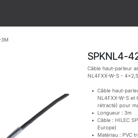
ion
Forum
Rendez-vous
-3M
SPKNL4-4
Câble haut-parleur 
NL4FXX-W-S - 4x2,
Câble haut-parle
NL4FXX-W-S et t
rétracté) pour m
Longueur : 3m
Câble : HILEC S
Europe)
Matériau : PVC tr