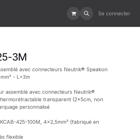
Se connecter
25-3M
assemblé avec connecteurs Neutrik® Speakon
5mm² - L=3m
ur assemblé avec connecteurs Neutrik®
hermorétractable transparent (2x5cm, non
arquage personnalisé
PKCAB-425-100M, 4x2,5mm² (fabriqué en
ès flexible