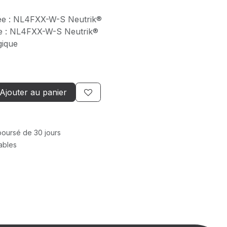
ée : NL4FXX-W-S Neutrik®
ie : NL4FXX-W-S Neutrik®
gique
Ajouter au panier
mboursé de 30 jours
rables