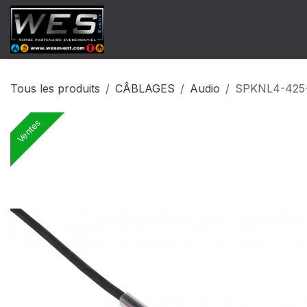
Se rendre au contenu
​Catalogue Vente
Catalogue Locat
Tous les produits
CÂBLAGES
Audio
SPKNL4-425
Ventes