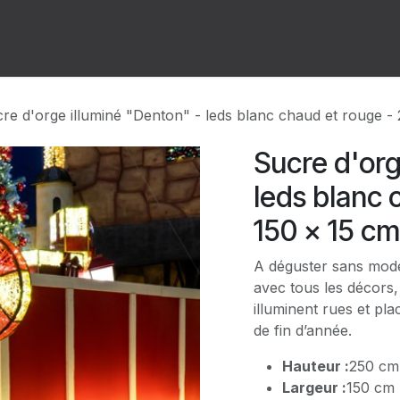
ion
Forum
Rendez-vous
re d'orge illuminé "Denton" - leds blanc chaud et rouge -
Sucre d'org
leds blanc 
150 x 15 cm
A déguster sans modé
avec tous les décors, 
illuminent rues et pl
de fin d’année.
Hauteur :
250 cm
Largeur :
150 cm