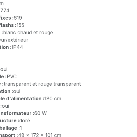
cm
:
774
ixes :
619
lashs :
155
 :
blanc chaud et rouge
eur/extérieur
ion :
IP44
:
oui
e :
PVC
 :
transparent et rouge transparent
tion :
oui
e d'alimentation :
180 cm
:
oui
ansformateur :
60 W
ructure :
doré
allage :
1
nsport :
48 x 172 x 101 cm