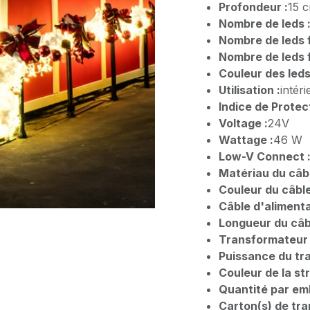
Profondeur :
15 
Nombre de leds 
Nombre de leds f
Nombre de leds f
Couleur des leds
Utilisation :
intéri
Indice de Protect
Voltage :
24V
Wattage :
46 W
Low-V Connect 
Matériau du câbl
Couleur du câble
Câble d'alimenta
Longueur du câbl
Transformateur 
Puissance du tr
Couleur de la st
Quantité par emb
Carton(s) de tra