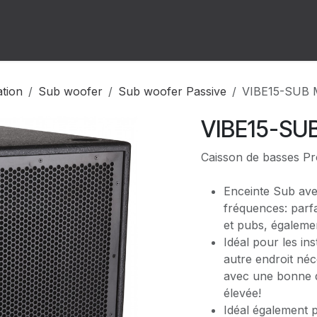
ion
Forum
Rendez-vous
ation
Sub woofer
Sub woofer Passive
VIBE15-SUB 
VIBE15-SU
Caisson de basses P
Enceinte Sub ave
fréquences: parfa
et pubs, égalemen
Idéal pour les ins
autre endroit néc
avec une bonne q
élevée!
Idéal également p