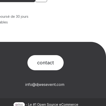
mboursé de 30 jours
rables
contact​
info@djwesevent.com
- Le #1
Open Source eCommerce