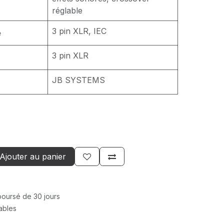
réglable
3 pin XLR, IEC
e
3 pin XLR
JB SYSTEMS
Ajouter au panier
mboursé de 30 jours
rables