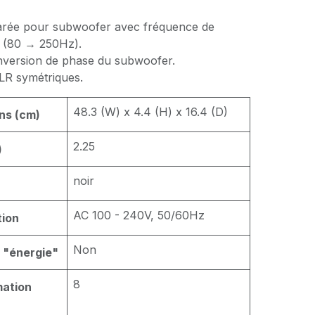
arée pour subwoofer avec fréquence de
e (80 → 250Hz).
nversion de phase du subwoofer.
XLR symétriques.
48.3 (W) x 4.4 (H) x 16.4 (D)
ns (cm)
2.25
)
noir
AC 100 - 240V, 50/60Hz
tion
Non
e "énergie"
8
mation