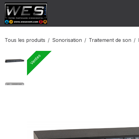
Se rendre au contenu
​Catalogue Vente
Catalogue Locat
Tous les produits
Sonorisation
Traitement de son
Ventes
Ventes