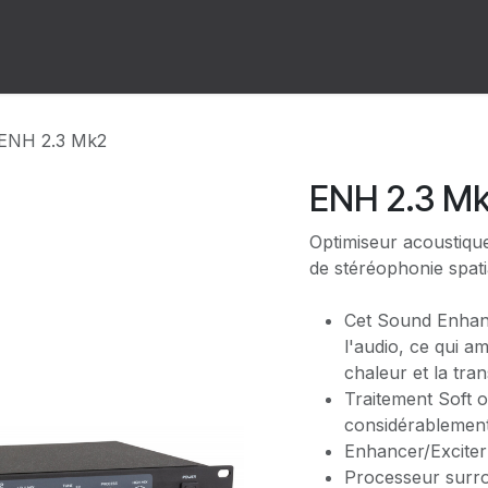
ion
Forum
Rendez-vous
ENH 2.3 Mk2
ENH 2.3 M
Optimiseur acoustiqu
de stéréophonie spat
Cet Sound Enhan
l'audio, ce qui am
chaleur et la tra
Traitement Soft o
considérablement
Enhancer/Exciter
Processeur surro