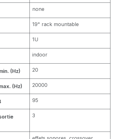
none
19" rack mountable
1U
indoor
20
min. (Hz)
20000
max. (Hz)
95
B
3
sortie
effets sonores, crossover