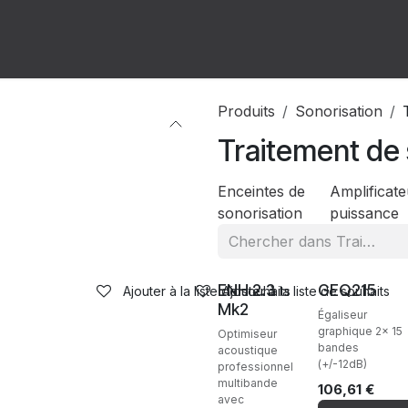
ion
Forum
Rendez-vous
Produits
Sonorisation
Traitement de
Enceintes de
Amplificate
sonorisation
puissance
Ventes
ENH 2.3
GEQ215
Ajouter à la liste de souhaits
Ajouter à la liste de souhaits
Mk2
Égaliseur
graphique 2x 15
Optimiseur
bandes
acoustique
(+/-12dB)
professionnel
multibande
106,61
€
avec