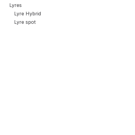
Lyres
Lyre Hybrid
Lyre spot
Lyre beam
Lyre wash
Lasers
Sets de projecteurs
Effets Leds
Stroboscope / Blinder
Wes Event store
Lulière UV / Noir
CONTROLEURS & GRADATEURS
Controleur Dmx
SYSTEME SANS FILS
Vente de matériels événementiel .
Accesoires éclairages
saint valentin