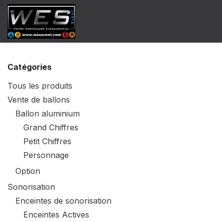
Se rendre au contenu
​Catalogue Vente
Catalogue Locat
Catégories
Tous les produits
Vente de ballons
Ballon aluminium
Grand Chiffres
Petit Chiffres
Personnage
Option
Sonorisation
Enceintes de sonorisation
Enceintes Actives