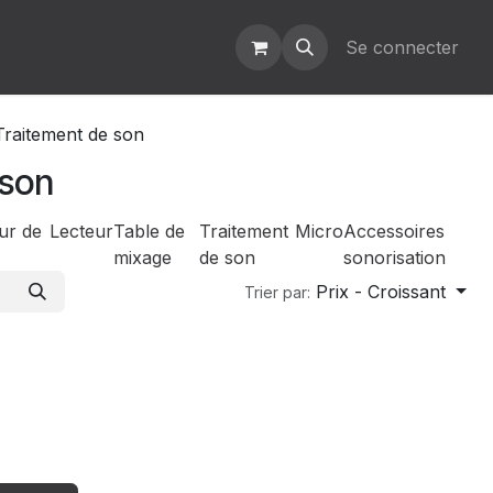
Se connecter
Traitement de son
 son
ur de
Lecteur
Table de
Traitement
Micro
Accessoires
mixage
de son
sonorisation
Prix - Croissant
Trier par: