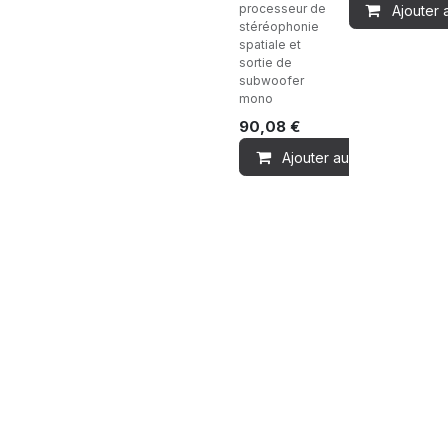
processeur de
Ajouter 
stéréophonie
spatiale et
sortie de
subwoofer
mono
90,08
€
Ajouter au panier