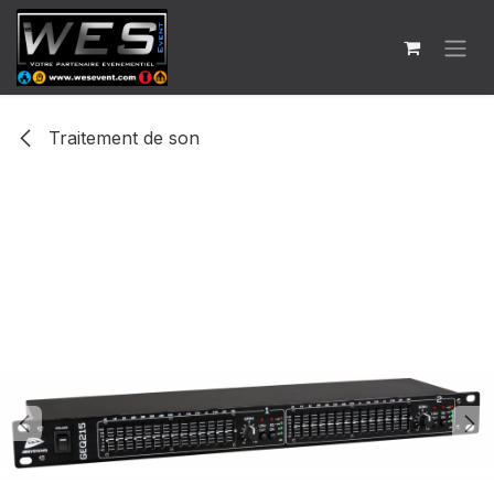
Se rendre au contenu
Traitement de son