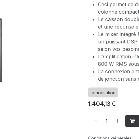
Ceci permet de d
colonne compact 
Le caisson doubl
et une réponse 
Le mixer intégré 
un puissant DSP 
selon vos besoin
L’amplification i
800 W RMS sous
La connexion entr
de jonction sans 
sonorisation
1.404,13
€
Conditions générales