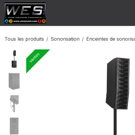
Se rendre au contenu
​Catalogue Vente
Catalogue Locat
Tous les produits
Sonorisation
Enceintes de sonoris
Ventes
Ventes