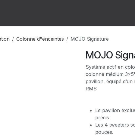
ion
Forum
Rendez-vous
ation
Colonne d"enceintes
MOJO Signature
MOJO Sign
Système actif en col
colonne médium 3×5"
pavillon, équipé d’u
RMS
Le pavillon exclu
précis.
Les 4 tweeters s
pouces.