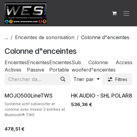
Se rendre au contenu
...
Enceintes de sonorisation
Colonne d"enceintes
Colonne d"enceintes
Enceintes
Enceintes
Encientes
Sub
Colonne
Accessoi
Actives
Passive
Portable
woofer
d"enceintes
Trier par
Filtres
Ventes
Ventes
MOJO500LineTWS
HK AUDIO - SHL POLAR8
Système actif subwoofer et
536,36
€
colonne avec mixeur 3 entrées et
Bluetooth® TWS
478,51
€