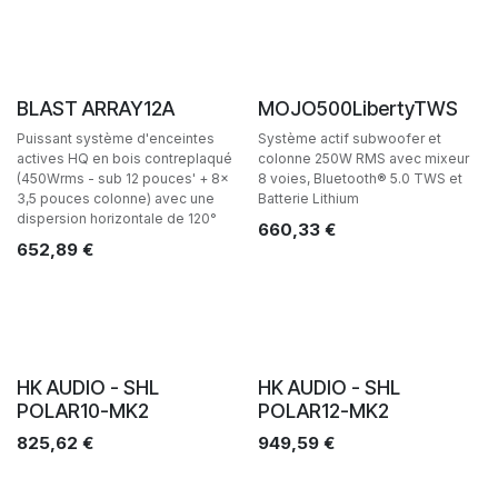
Ventes
Ventes
BLAST ARRAY12A
MOJO500LibertyTWS
Puissant système d'enceintes
Système actif subwoofer et
actives HQ en bois contreplaqué
colonne 250W RMS avec mixeur
(450Wrms - sub 12 pouces' + 8x
8 voies, Bluetooth® 5.0 TWS et
3,5 pouces colonne) avec une
Batterie Lithium
dispersion horizontale de 120°
660,33
€
652,89
€
Ventes
Ventes
HK AUDIO - SHL
HK AUDIO - SHL
POLAR10-MK2
POLAR12-MK2
825,62
€
949,59
€