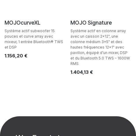
Ventes
Ventes
MOJOcurveXL
MOJO Signature
Système actif subwoofer 15
Système actif en colonne array
pouces et curve array avec
avec un caisson 2×12", une
mixeur, 1 entrée Bluetooth® TWS
colonne médium 3×5" et des
et DSP
hautes fréquences 12×1" avec
pavillon, équipé d’un mixer, DSP
1.156,20
€
et du Bluetooth 5.0 TWS – 1600W
RMS
1.404,13
€