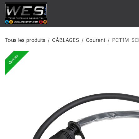
Se rendre au contenu
​Catalogue Vente
Catalogue Locat
Tous les produits
CÂBLAGES
Courant
PCT1M-SC
Ventes