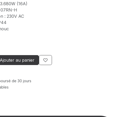
 3.680W (16A)
 H07RN-H
ion : 230V AC
IP44
chouc
Ajouter au panier
mboursé de 30 jours
rables