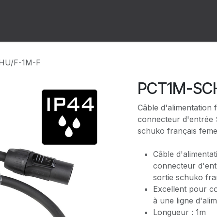
ion
Forum
Rendez-vous
HU/F-1M-F
PCT1M-SC
Câble d'alimentation 
connecteur d'entrée 
schuko français feme
Câble d'alimentat
connecteur d'en
sortie schuko fra
Excellent pour c
à une ligne d'al
Longueur : 1m