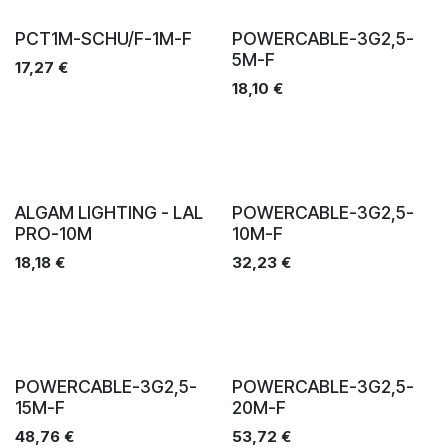
Ventes
Ventes
PCT1M-SCHU/F-1M-F
POWERCABLE-3G2,5-
5M-F
17,27
€
18,10
€
Ventes
Ventes
ALGAM LIGHTING - LAL
POWERCABLE-3G2,5-
PRO-10M
10M-F
18,18
€
32,23
€
Ventes
Ventes
POWERCABLE-3G2,5-
POWERCABLE-3G2,5-
15M-F
20M-F
48,76
€
53,72
€