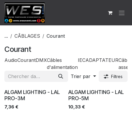
Se rendre au contenu
...
CÂBLAGES
Courant
Courant
Audio
Courant
DMX
Câbles
IEC
ADAPTATEUR
Câble
d'alimentation
assem
Trier par
Filtres
Ventes
Ventes
ALGAM LIGHTING - LAL
ALGAM LIGHTING - LAL
PRO-3M
PRO-5M
7,36
€
10,33
€