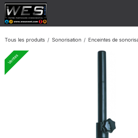
Se rendre au contenu
​Catalogue Vente
Catalogue Locat
Tous les produits
Sonorisation
Enceintes de sonoris
Ventes