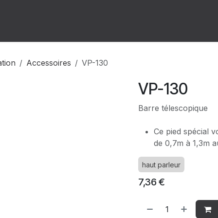
ion
Forum
Rendez-vous
ation
Accessoires
VP-130
VP-130
Barre télescopique
Ce pied spécial v
de 0,7m à 1,3m a
haut parleur
7,36
€