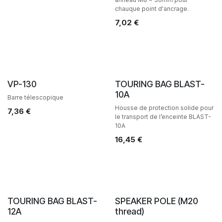
chauque point d'ancrage.
7,02
€
Ventes
Ventes
VP-130
TOURING BAG BLAST-
10A
Barre télescopique
Housse de protection solide pour
7,36
€
le transport de l’enceinte BLAST-
10A
16,45
€
Ventes
Ventes
TOURING BAG BLAST-
SPEAKER POLE (M20
12A
thread)