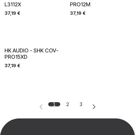
L3112X
PRO12M
37,19
€
37,19
€
HK AUDIO - SHK COV-
PRO15XD
37,19
€
1
2
3