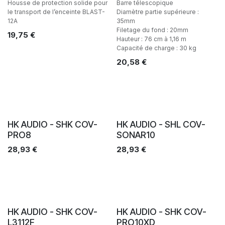
Housse de protection solide pour
Barre télescopique
le transport de l’enceinte BLAST-
Diamètre partie supérieure :
12A
35mm
Filetage du fond : 20mm
19,75
€
Hauteur : 76 cm à 1,16 m
Capacité de charge : 30 kg
20,58
€
HK AUDIO - SHK COV-
HK AUDIO - SHL COV-
PRO8
SONAR10
28,93
€
28,93
€
HK AUDIO - SHK COV-
HK AUDIO - SHK COV-
L3112F
PRO10XD