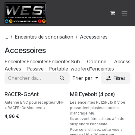
Se rendre au contenu
...
Enceintes de sonorisation
Accessoires
Accessoires
Enceintes
Enceintes
Encientes
Sub
Colonne
Accessoi
Actives
Passive
Portable
woofer
d"enceintes
Trier par
Filtres
Ventes
Ventes
RACER-GoAnt
M8 Eyebolt (4 pcs)
Antenne BNC pour récepteur UHF
Les enceintes PL12/PL15 & Vibe
« RACER-GoMod evo »
possèdent plusieurs points
d'ancrage M8.
4,96
€
Ils peuvent être utilisés afin de
suspendre l'enceinte.
Pour cela, utilisez cette vise à
anneau M8 x 30mm pour