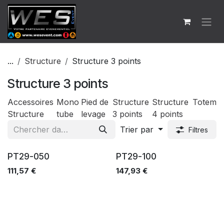
Se rendre au contenu
...
Structure
Structure 3 points
Structure 3 points
Accessoires
Mono
Pied de
Structure
Structure
Totem
Structure
tube
levage
3 points
4 points
Trier par
Filtres
Ventes
Ventes
PT29-050
PT29-100
111,57
€
147,93
€