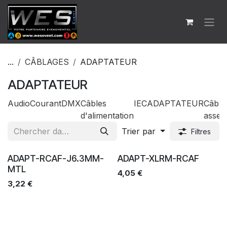
Se rendre au contenu
...
CÂBLAGES
ADAPTATEUR
ADAPTATEUR
Audio
Courant
DMX
Câbles
IEC
ADAPTATEUR
Câble
d'alimentation
assem
Trier par
Filtres
Ventes
Ventes
ADAPT-RCAF-J6.3MM-
ADAPT-XLRM-RCAF
MTL
4,05
€
3,22
€