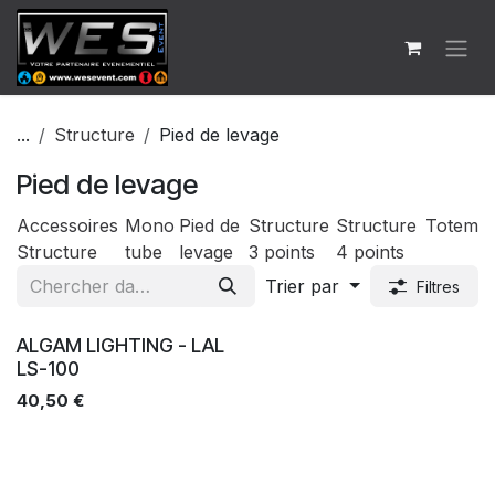
Se rendre au contenu
...
Structure
Pied de levage
Pied de levage
Accessoires
Mono
Pied de
Structure
Structure
Totem
Structure
tube
levage
3 points
4 points
Trier par
Filtres
Ventes
ALGAM LIGHTING - LAL
LS-100
40,50
€