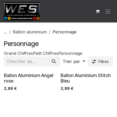
Se rendre au contenu
...
Ballon aluminium
Personnage
Personnage
Grand Chiffres
Petit Chiffres
Personnage
Trier par
Filtres
Ventes
Ventes
Ballon Aluminium Angel
Ballon Aluminium Stitch
rose
Bleu
2,89
€
2,89
€