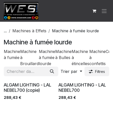
Se rendre au contenu
...
Machines à Effets
Machine à fumée lourde
Machine à fumée lourde
Machine
Machine
Machine
Machine
Machine
Machine
Co
à fumée
à
à fumée
à Bulles
à
à
Brouillard
lourde
étincelles
confettis
Trier par
Filtres
Ventes
Ventes
ALGAM LIGHTING - LAL
ALGAM LIGHTING - LAL
NEBEL700 (copie)
NEBEL700
288,43
€
288,43
€