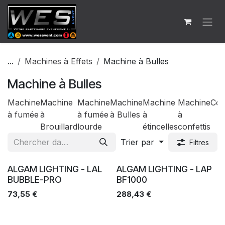
Se rendre au contenu
...
Machines à Effets
Machine à Bulles
Machine à Bulles
Machine
Machine
Machine
Machine
Machine
Machine
Co
à fumée
à
à fumée
à Bulles
à
à
Brouillard
lourde
étincelles
confettis
Trier par
Filtres
Ventes
Ventes
ALGAM LIGHTING - LAL
ALGAM LIGHTING - LAP
BUBBLE-PRO
BF1000
73,55
€
288,43
€